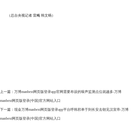
（总台央视记者 雷飚 韩文旸）
上一篇：
万博manbext网页版登录app官网需要布设的噪声监测点位就越多-万博
manbext网页版登录(中国)官方网站入口
下一篇：
现金万博manbext网页版登录app平台呼韩邪单于到长安去朝见汉宣帝-万博
manbext网页版登录(中国)官方网站入口