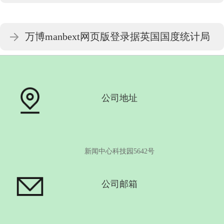
－普什图省10东说念主损失-万博manbext网
万博manbext网页版登录据英国国度统计局
页版登录(中国)官方网站入口
数据-万博manbext网页版登录(中国)官方网
站入口
公司地址
新闻中心科技园5642号
公司邮箱